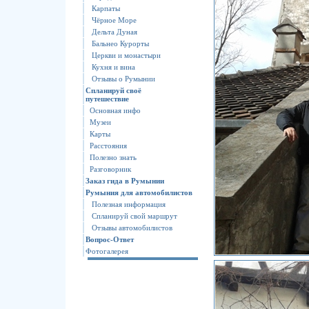
Карпаты
Чёрное Море
Дельта Дуная
Бальнео Курорты
Церкви и монастыри
Кухня и вина
Отзывы о Румынии
Спланируй своё
путешествие
Основная инфо
Музеи
Карты
Расстояния
Полезно знать
Разговорник
Заказ гида в Румынии
Румыния для автомобилистов
Полезная информация
Спланируй свой маршрут
Отзывы автомобилистов
Вопрос-Ответ
Фотогалерея