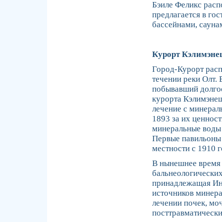
Бэиле Феликс расп
предлагается в го
бассейнами, сауна
Курорт Кэлимэне
Город-Курорт расп
течении реки Олт. 
побывавший долгое
курорта Кэлимэнеш
лечение с минерал
1893 за их ценнос
минеральные воды 
Первые павильоны
местности с 1910 г
В нынешнее время 
бальнеологических
принадлежащая Инс
источников минер
лечении почек, моч
посттравматически