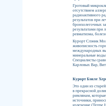
Гротовый микрокл
отсутствием аллерг
радиоактивного ра
результатов при л
бронхолегочных за
результатами при 
ревматизма, болез
Курорт Слэник Мо
живописность горн
международных вы
минеральные воды
Специалисты срав
Карловых Вар, Витч
Курорт Бэиле Хе
Это один из старе
в прекрасной доли
римлянам, которые 
источники, принос
излечение (Terme H