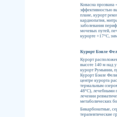
Ковасна прозвана «
эффективностью вы
плане, курорт рек
кардиопатия, митра
заболевания периф
мочевых путей, пе
курорте +17°C, зим
Курорт Бэиле Фе
Курорт расположен
высоте 140 м над 
курорт Румынии, 
Курорт Бэиле Фели
центре курорта ра
термальным озером
48°C), лечебными 
лечении ревматиче
метаболических бо
Бикарбонатные, се
терапевтические г