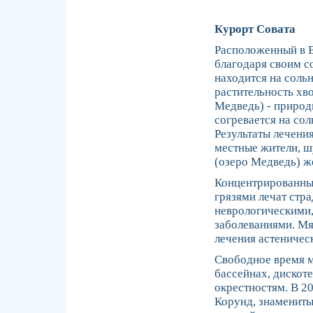
Курорт Совата
Расположенный в В
благодаря своим с
находится на соль
растительность хв
Медведь) - природ
согревается на сол
Результаты лечени
местные жители, шу
(озеро Медведь) 
Концентрированны
грязями лечат стр
неврологическими
заболеваниями. Мя
лечения астеническ
Свободное время м
бассейнах, дискот
окрестностям. В 2
Корунд, знамениты