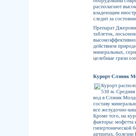
оборудованы совре
располагают высо
владеющим иностр
следит за состояни
Препарат Джеровит
таблеток, лосьонов
высокоэффективног
действием природн
минеральных, серн
целебные грязи озе
Курорт Слэник М
Курорт располо
530 м. Средняя
вод в Слэник Молд
составу минеральн
все желудочно-киш
Кроме того, на ку
факторы: мофетта 
гипертонической б
артритах, болезни 