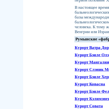
первой половине X
В настоящее время
бальнеологических
базы международно
бальнеологическом
человека. К тому ж
Венгрии или Израи
Румынские «фабр
Курорт Ватра До
Курорт Бэиле Ол
Курорт Мангалия,
Курорт Слэник М
Курорт Бэиле Хе
Курорт Ковасна
Курорт Бэиле Фе
Курорт Кэлимэне
Курорт Совата