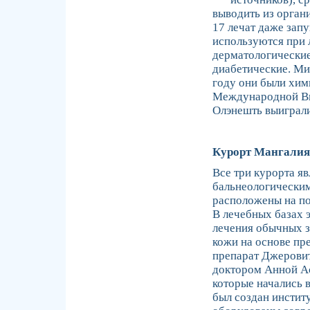
выводить из орган
17 лечат даже зап
используются при 
дерматологические
диабетические. Ми
году они были хими
Международной Вы
Олэнешть выиграли
Курорт Мангалия,
Все три курорта я
бальнеологическим
расположены на по
В лечебных базах 
лечения обычных з
кожи на основе п
препарат Джеровит
доктором Анной Ас
которые начались в
был создан инстит