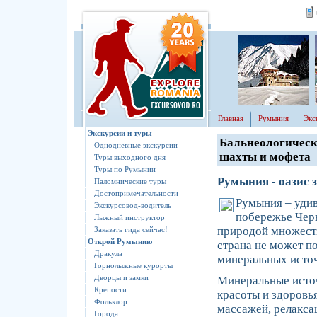
Главная
Румыния
Экс
Экскурсии и туры
Бальнеолoгическ
Однодневные экскурсии
шахты и мофета
Туры выходного дня
Туры по Румынии
Румыния - оазис 
Паломнические туры
Достопримечательности
Румыния – удив
Экскурсовод-водитель
побережье Чер
Лыжный инструктор
природой множеств
Заказать гида сейчас!
Открoй Румынию
страна не может п
Дракула
минеральных источ
Горнолыжные курорты
Дворцы и замки
Минеральные источ
Крепости
красоты и здоровья
Фольклор
массажей, релакса
Города