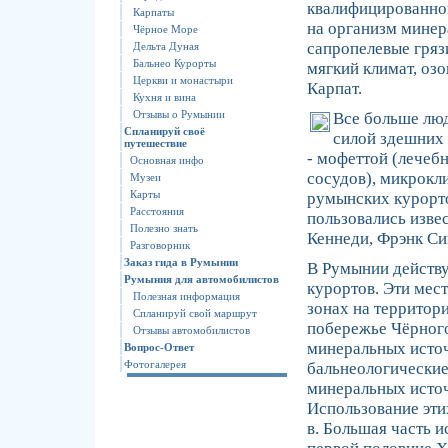
квалифицированног
Карпаты
на организм минер
Чёрное Море
сапропелевые гряз
Дельта Дуная
Бальнео Курорты
мягкий климат, оз
Церкви и монастыри
Карпат.
Кухня и вина
Отзывы о Румынии
Все больше лю
Спланируй своё
силой здешних
путешествие
- мофеттой (лечеб
Основная инфо
сосудов), микрокл
Музеи
Карты
румынских курорт
Расстояния
пользовались изве
Полезно знать
Кеннеди, Фрэнк Си
Разговорник
Заказ гида в Румынии
В Румынии действу
Румыния для автомобилистов
курортов. Эти мес
Полезная информация
зонах на территор
Спланируй свой маршрут
побережье Чёрного
Отзывы автомобилистов
минеральных источ
Вопрос-Ответ
Фотогалерея
бальнеологические
минеральных источ
Использование эти
в. Большая часть 