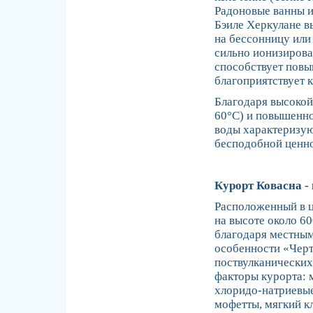
Радоновые ванны 
Бэиле Херкулане в
на бессонницу или 
сильно ионизирова
способствует пов
благоприятствует
Благодаря высокой
60°C) и повышенно
воды характеризу
бесподобной ценно
Курорт Ковасна -
Расположенный в ц
на высоте около 60
благодаря местным
особенности «Чер
поствулканических
факторы курорта: 
хлоридо-натриевые
мофетты, мягкий к