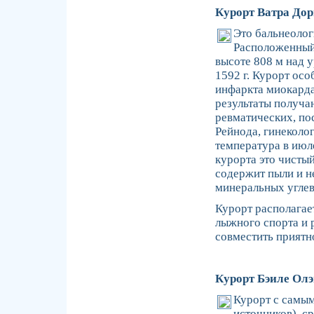
Курорт Ватра До
Это бальнеолог
Расположенный 
высоте 808 м над 
1592 г. Курорт ос
инфаркта миокарда
результаты получа
ревматических, по
Рейнода, гинеколо
температура в июл
курорта это чистый
содержит пыли и не
минеральных углев
Курорт располагае
лыжного спорта и 
совместить приятн
Курорт Бэиле Ол
Курорт с самы
источников), с