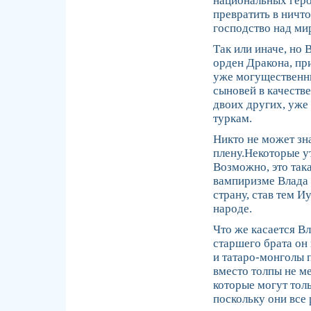
национальных герое
превратить в ничто
господство над ми
Так или иначе, но 
орден Дракона, пр
уже могущественны
сыновей в качестве
двоих других, уже
туркам.
Никто не может зн
плену.Некоторые у
Возможно, это така
вампиризме Влада I
страну, став тем И
народе.
Что же касается Вл
старшего брата он
и татаро-монголы 
вместо толпы не м
которые могут толь
поскольку они все 