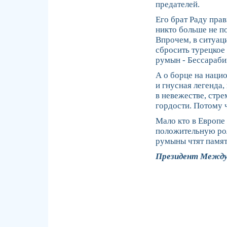
предателей.
Его брат Раду пра
никто больше не п
Впрочем, в ситуац
сбросить турецкое 
румын - Бессараби
А о борце на наци
и гнусная легенда,
в невежестве, стр
гордости. Потому ч
Мало кто в Европе
положительную рол
румыны чтят память
Президент Междун