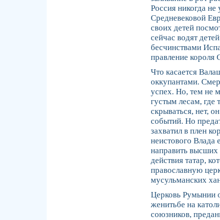
Россия никогда не
Средневековой Евр
своих детей посмот
сейчас водят дете
бесчинствами Испа
правление короля 
Что касается Валаш
оккупантами. Сме
успех. Но, тем не 
густым лесам, где 
скрываться, нет, о
событий. Но предат
захватил в плен к
неистового Влада 
направить высших 
действия татар, к
православную церко
мусульманских хан
Церковь Румынии о
женитьбе на католи
союзников, предан