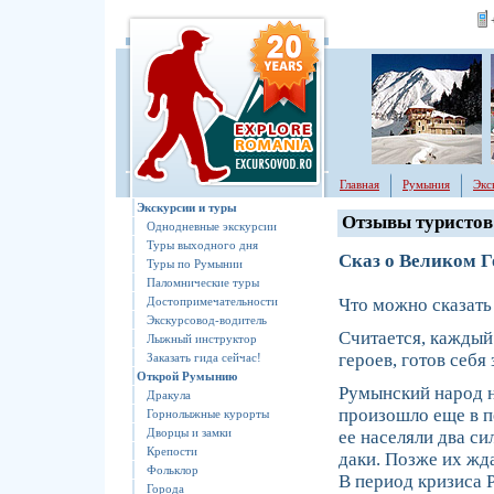
Главная
Румыния
Экс
Экскурсии и туры
Отзывы туристо
Однодневные экскурсии
Туры выходного дня
Сказ о Великом 
Туры по Румынии
Паломнические туры
Достопримечательности
Что можно сказат
Экскурсовод-водитель
Считается, каждый 
Лыжный инструктор
героев, готов себя
Заказать гида сейчас!
Открoй Румынию
Румынский народ н
Дракула
произошло еще в п
Горнолыжные курорты
Дворцы и замки
ее населяли два с
Крепости
даки. Позже их жда
Фольклор
В период кризиса 
Города