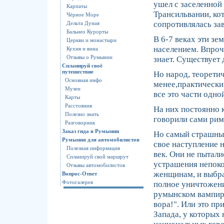
ушел с заселенной
Карпаты
Трансильвании, кот
Чёрное Море
сопротивлялась за
Дельта Дуная
Бальнео Курорты
В 6-7 веках эти з
Церкви и монастыри
населением. Впроч
Кухня и вина
Отзывы о Румынии
знает. Существует 
Спланируй своё
путешествие
Но народ, теорети
Основная инфо
менее,практически 
Музеи
все это части одно
Карты
Расстояния
На них постоянно к
Полезно знать
говорили сами римл
Разговорник
Заказ гида в Румынии
Но самый страшный
Румыния для автомобилистов
свое наступление н
Полезная информация
век. Они не пытал
Спланируй свой маршрут
устрашения непок
Отзывы автомобилистов
женщинам, и выбра
Вопрос-Ответ
Фотогалерея
полное уничтожение
румынском вампире
вора!". Или это п
Запада, у которых 