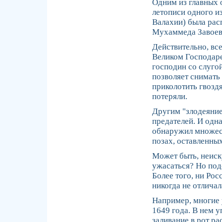
Одним из главных 
летописи одного и
Валахии) была рас
Мухаммеда Завоев
Действительно, все
Великом Господаре,
господин со слуго
позволяет снимать
приколотить гвозд
потеряли.
Другим "злодеяние
предателей. И одн
обнаружил множест
позах, оставленных
Может быть, неиск
ужасаться? Но под
Более того, ни Рос
никогда не отличал
Например, многие 
1649 года. В нем у
заливание в рот ра