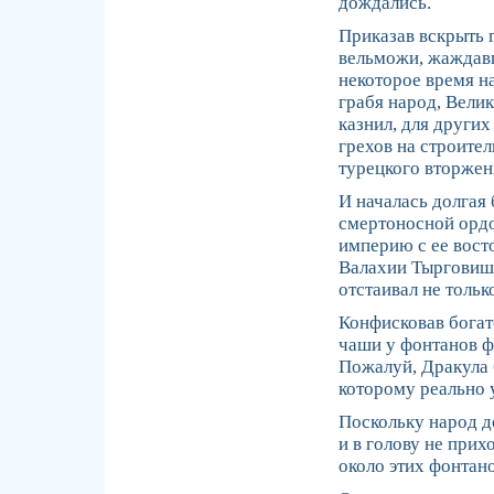
дождались.
Приказав вскрыть 
вельможи, жаждавш
некоторое время н
грабя народ, Вели
казнил, для други
грехов на строител
турецкого вторжен
И началась долгая
смертоносной орд
империю с ее вост
Валахии Тырговишт
отстаивал не тольк
Конфисковав богатс
чаши у фонтанов ф
Пожалуй, Дракула 
которому реально 
Поскольку народ д
и в голову не при
около этих фонтано