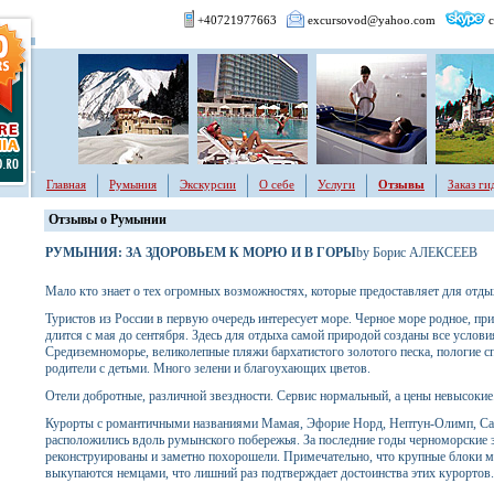
+40721977663
excursovod@yahoo.com
c
Главная
Румыния
Экскурсии
О себе
Услуги
Отзывы
Заказ ги
Отзывы о Румынии
РУМЫНИЯ: ЗА ЗДОРОВЬЕМ К МОРЮ И В ГОРЫ
by Борис АЛЕКСЕЕВ
Мало кто знает о тех огромных возможностях, которые предоставляет для отды
Туристов из России в первую очередь интересует море. Черное море родное, пр
длится с мая до сентября. Здесь для отдыха самой природой созданы все условия
Средиземноморье, великолепные пляжи бархатистого золотого песка, пологие сп
родители с детьми. Много зелени и благоухающих цветов.
Отели добротные, различной звездности. Сервис нормальный, а цены невысокие
Курорты с романтичными названиями Мамая, Эфорие Норд, Нептун-Олимп, Са
расположились вдоль румынского побережья. За последние годы черноморские
реконструированы и заметно похорошели. Примечательно, что крупные блоки ме
выкупаются немцами, что лишний раз подтверждает достоинства этих курортов.