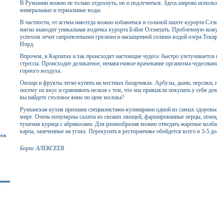
В Румынии можно не только отдохнуть, но и подлечиться. Здесь широко исполь
минеральные и термальные воды.
В частности, от астмы навсегда можно избавиться в соляной шахте курорта Сл
мягко выводит уникальная водичка курорта Бэйле Олэнешть. Проблемную кожу, 
успехом лечат сапропелевыми грязями и насыщенной солями водой озера Теки
Норд.
Впрочем, в Карпатах и так происходят настоящие чудеса: быстро улетучивается 
стрессы. Происходит деликатное, ненавязчивое врачевание организма чудесны
горного воздуха.
Овощи и фрукты легко купить на местных базарчиках. Арбузы, дыни, персики, 
посему их вкус и сравнивать нельзя с тем, что мы привыкли покупать у себя до
вы найдете столовое вино по цене молока?
Румынская кухня признана специалистами-кулинарами одной из самых здоровы
мире. Очень популярны салаты из свежих овощей, фаршированные перцы, поми
тушеная курица с абрикосами. Для разнообразия можно отведать жареные колба
карпа, запеченные на углях. Перекусить в ресторанчике обойдется всего в 3-5 д
тов
Борис АЛЕКСЕЕВ