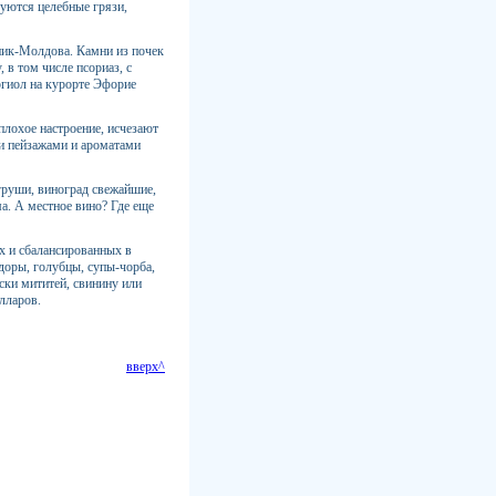
зуются целебные грязи,
эник-Молдова. Камни из почек
в том числе псориаз, с
ргиол на курорте Эфорие
плохое настроение, исчезают
ми пейзажами и ароматами
груши, виноград свежайшие,
ма. А местное вино? Где еще
х и сбалансированных в
доры, голубцы, супы-чорба,
ски мититей, свинину или
олларов.
вверх^