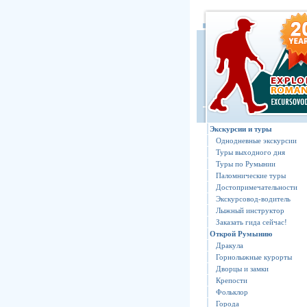
Экскурсии и туры
Однодневные экскурсии
Туры выходного дня
Туры по Румынии
Паломнические туры
Достопримечательности
Экскурсовод-водитель
Лыжный инструктор
Заказать гида сейчас!
Открoй Румынию
Дракула
Горнолыжные курорты
Дворцы и замки
Крепости
Фольклор
Города