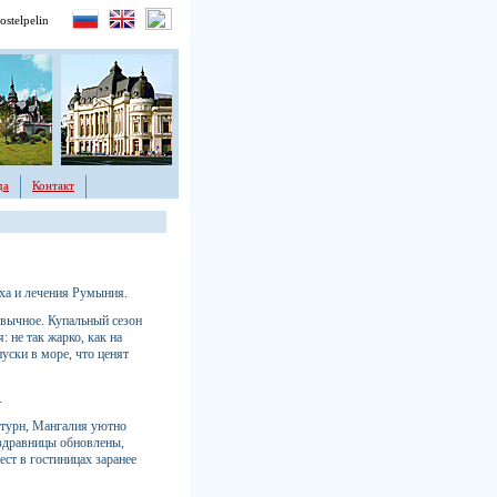
ostelpelin
да
Контакт
ха и лечения Румыния.
ивычное. Купальный сезон
: не так жарко, как на
уски в море, что ценят
.
турн, Мангалия уютно
 здравницы обновлены,
ст в гостиницах заранее