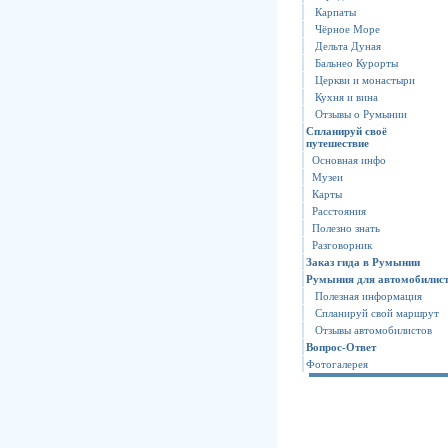
Карпаты
Чёрное Море
Дельта Дуная
Бальнео Курорты
Церкви и монастыри
Кухня и вина
Отзывы о Румынии
Спланируй своё
путешествие
Основная инфо
Музеи
Карты
Расстояния
Полезно знать
Разговорник
Заказ гида в Румынии
Румыния для автомобилис
Полезная информация
Спланируй свой маршрут
Отзывы автомобилистов
Вопрос-Ответ
Фотогалерея