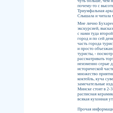
чуть больше, чем н
почему-то с высот
Триумфальная арка 
Слышала и читала м
Мне лично Бухарест
экскурсией, высказ
с нами туда второй
город и по сей ден
часть города тури
и просто объезжаю
туристы, - посмотри
рассматривать тор
неизменно серые 
исторической части
множество приятны
коктейль, куча сув
замечательные изде
Минске стоят в 2-3
расписная керамика
всякая кухонная ут
Прочая информац