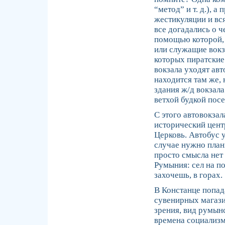
“метод” и т. д.),
жестикуляции и вс
все догадались о 
помощью которой, 
или служащие вокз
которых пиратские
вокзала уходят авт
находится там же,
здания ж/д вокзала
ветхой будкой пос
С этого автовокза
исторический цент
Церковь. Автобус ух
случае нужно план
просто смысла нет 
Румыния: сел на по
захочешь, в горах.
В Констанце попад
сувенирных магази
зрения, вид румын
времена социализм