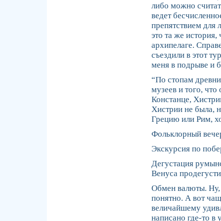
либо можно считат
ведет бесчисленное
препятствием для 
это та же история
архипелаге. Справ
съездили в этот ту
меня в подрыве и 
“По стопам древни
музеев и того, что
Констанце, Хистрии
Хистрии не была, н
Грецию или Рим, 
Фольклорный вечер 
Экскурсия по побер
Дегустация румынс
Венуса продегуст
Обмен валюты. Ну, 
понятно. А вот ча
величайшему удивл
написано где-то в 