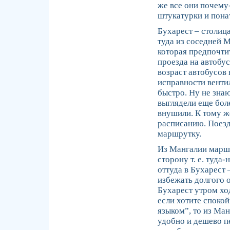
же все они почему-
штукатурки и пона
Бухарест – столица
туда из соседней 
которая предпочти
проезда на автобу
возраст автобусов
исправности венти
быстро. Ну не знаю
выглядели еще бол
внушили. К тому ж
расписанию. Поезд
маршрутку.
Из Мангалии маршр
сторону т. е. туда-
оттуда в Бухарест 
избежать долгого 
Бухарест утром ход
если хотите спокой
языком”, то из Ман
удобно и дешево пе