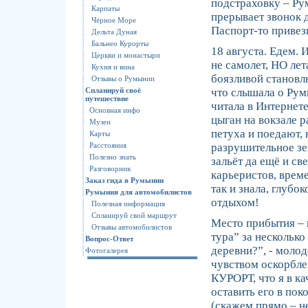
подстраховку – Р
Карпаты
прерывает звонок д
Чёрное Море
Паспорт-то привези
Дельта Дуная
Бальнео Курорты
18 августа. Едем. 
Церкви и монастыри
не самолет, НО ле
Кухня и вина
боязливой становл
Отзывы о Румынии
Спланируй своё
что слышала о Ру
путешествие
читала в Интерне
Основная инфо
цыган на вокзале р
Музеи
петуха и поедают,
Карты
Расстояния
разрушительное зе
Полезно знать
зальёт да ещё и с
Разговорник
карьеристов, време
Заказ гида в Румынии
так и знала, глубо
Румыния для автомобилистов
отдыхом!
Полезная информация
Спланируй свой маршрут
Место прибытия – 
Отзывы автомобилистов
тура” за несколько
Вопрос-Ответ
деревни?”, - моло
Фотогалерея
чувством оскорблен
КУРОРТ, что я в к
оставить его в пок
(скажем прямо – н