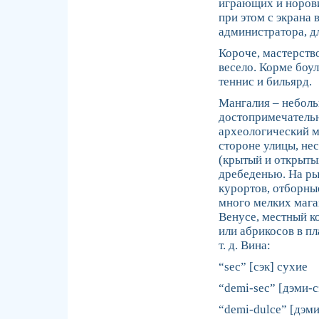
играющих и норови
при этом с экрана 
администратора, д
Короче, мастерств
весело. Корме боул
теннис и бильярд.
Мангалия – небольш
достопримечательн
археологический м
стороне улицы, не
(крытый и открыты
дребеденью. На ры
курортов, отборны
много мелких мага
Венусе, местный к
или абрикосов в п
т. д. Вина:
“sec” [сэк] сухие
“demi-sec” [дэми-
“demi-dulce” [дэм