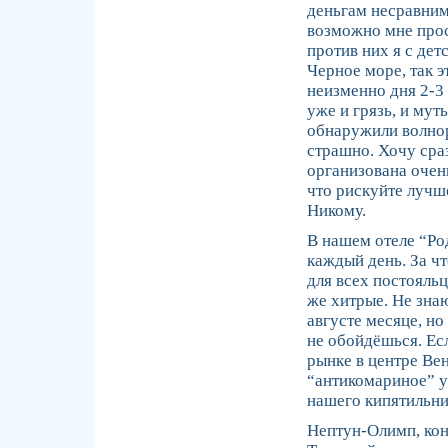
деньгам несравнимо
возможно мне прост
против них я с де
Черное море, так э
неизменно дня 2-3 
уже и грязь, и мут
обнаружили волноре
страшно. Хочу сра
организована очен
что рискуйте лучше
Никому.
В нашем отеле “Род
каждый день. За ч
для всех постояль
же хитрые. Не зна
августе месяце, н
не обойдёшься. Есл
рынке в центре Ве
“антикомариное” ус
нашего кипятильни
Нептун-Олимп, кон