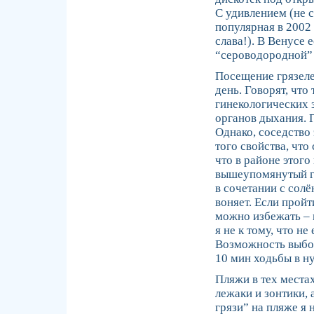
С удивлением (не с
популярная в 2002 
слава!). В Венусе 
“сероводородной” 
Посещение грязеле
день. Говорят, чт
гинекологических 
органов дыхания. 
Однако, соседство
того свойства, что
что в районе этог
вышеупомянутый га
в сочетании с солё
воняет. Если пройт
можно избежать – 
я не к тому, что не
Возможность выбор
10 мин ходьбы в н
Пляжи в тех местах
лежаки и зонтики,
грязи” на пляже я н