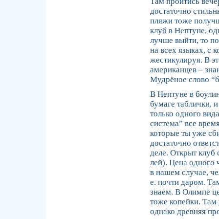
Там пройтись вече
достаточно стильн
пляжи тоже получ
клуб в Нептуне, од
лучше выйти, то по
на всех языках, с
жестикулируя. В эт
американцев – знаю
Мудрёное слово “б
В Нептуне в боули
бумаге таблички, 
только одного вида
система” все время 
которые ты уже сби
достаточно ответс
деле. Открыт клуб 
лей). Цена одного 
в нашем случае, че
е. почти даром. Та
знаем. В Олимпе це
тоже копейки. Там 
однако древняя пр