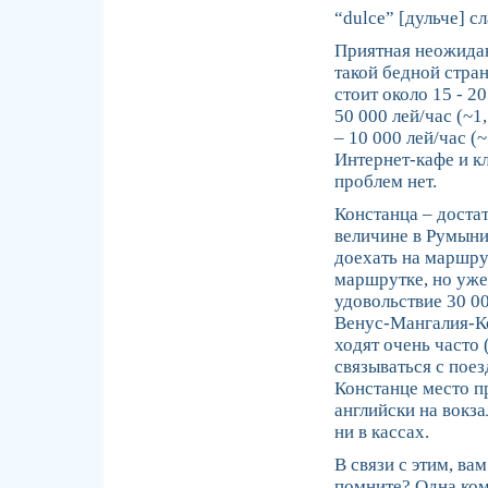
“dulce” [дульче] с
Приятная неожидан
такой бедной стра
стоит около 15 - 2
50 000 лей/час (~
– 10 000 лей/час (~
Интернет-кафе и кл
проблем нет.
Констанца – доста
величине в Румыни
доехать на маршрут
маршрутке, но уже 
удовольствие 30 00
Венус-Мангалия-Ко
ходят очень часто 
связываться с поез
Констанце место пр
английски на вокза
ни в кассах.
В связи с этим, ва
помните? Одна ком