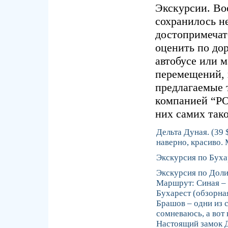
Экскурсии. Во
сохранилось н
достопримечат
оценить по дор
автобусе или 
перемещений, 
предлагаемые 
компанией “Р
них самих так
Дельта Дуная. (39 $
наверно, красиво.
Экскурсия по Бухаре
Экскурсия по Долин
Маршрут: Синая – 
Бухарест (обзорна
Брашов – одни из 
сомневаюсь, а вот 
Настоящий замок Д