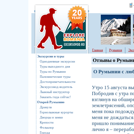
Главная
Румыния
Экс
Экскурсии и туры
Отзывы о Румын
Однодневные экскурсии
Туры выходного дня
О Румынии с лю
Туры по Румынии
Паломнические туры
Достопримечательности
Утро 15 августа вы
Экскурсовод-водитель
Лыжный инструктор
Побродив с утра п
Заказать гида сейчас!
взглянув на обшир
Открoй Румынию
землетрясений, оп
Дракула
меня пока подожду
Горнолыжные курорты
меня не дождаться
Дворцы и замки
Крепости
пришло понимание 
Фольклор
лично я – перерабо
Города