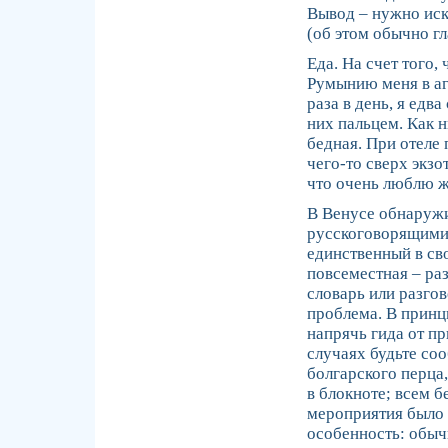
Вывод – нужно иск
(об этом обычно гл
Еда. На счет того,
Румынию меня в аге
раза в день, я едв
них пальцем. Как н
бедная. При отеле 
чего-то сверх экзо
что очень люблю 
В Венусе обнаружи
русскоговорящими 
единственный в св
повсеместная – ра
словарь или разгов
проблема. В принц
напрячь гида от п
случаях будьте со
болгарского перца
в блокноте; всем 
мероприятия было 
особенность: обыч