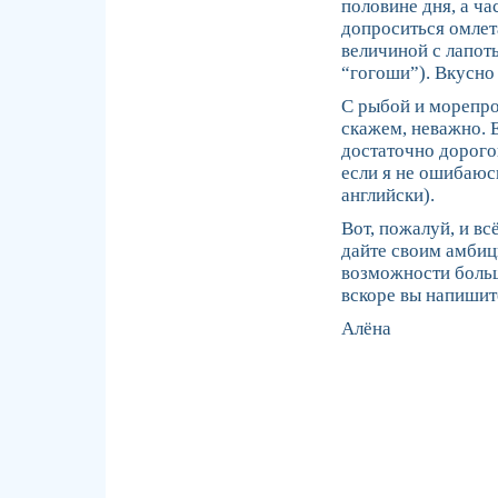
половине дня, а ча
допроситься омлет
величиной с лапоть
“гогоши”). Вкусно
С рыбой и морепро
скажем, неважно. Е
достаточно дорого
если я не ошибаюс
английски).
Вот, пожалуй, и вс
дайте своим амбици
возможности боль
вскоре вы напишит
Алёна