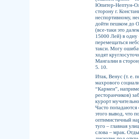
Юпитер-Нептун-Оли
сторону г. Конста
неспортивному, не
дойти пешком до О
(все-таки это дале
15000 Лей) в одну 
перемещаться небо
такси. Могу ошиба
ходят круглосуточн
Мангалии в сторону
5. 10.
Итак, Венус (т. е.
махрового социализ
“Кармен”, наприме
ресторанчиков) заб
курорт мучительно
Часто попадаются 
этого вывод, что 
оптимистичный нар
туго – главная ул
слова – мрак. Отд
дискотек под откр